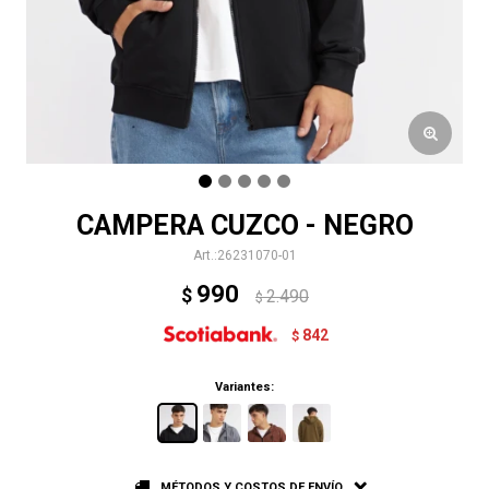
CAMPERA CUZCO - NEGRO
26231070-01
990
$
2.490
$
842
$
Variantes:
MÉTODOS Y COSTOS DE ENVÍO