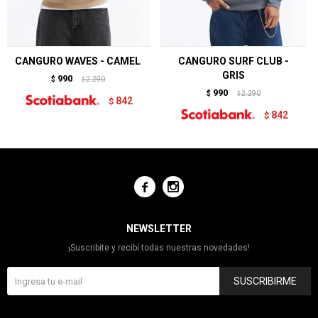
CANGURO WAVES - CAMEL
CANGURO SURF CLUB -
GRIS
990
$
2.290
$
990
$
2.290
$
842
$
842
$


NEWSLETTER
¡Suscribite y recibí todas nuestras novedades!
SUSCRIBIRME