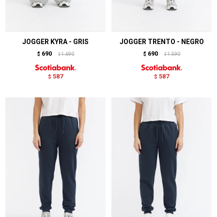
JOGGER KYRA - GRIS
JOGGER TRENTO - NEGRO
690
690
$
1.690
$
1.590
$
$
587
587
$
$