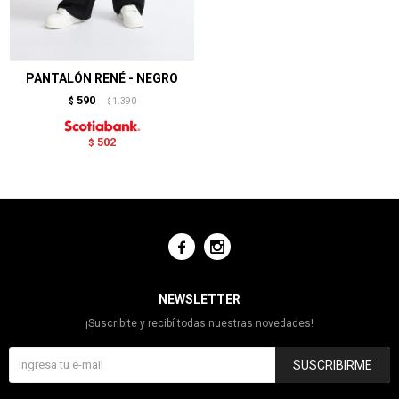
PANTALÓN RENÉ - NEGRO
590
$
1.390
$
502
$


NEWSLETTER
¡Suscribite y recibí todas nuestras novedades!
SUSCRIBIRME