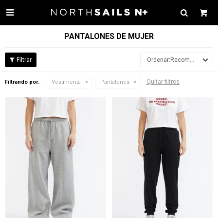

PANTALONES DE MUJER
Recomendados
Quitar filtros
Filtrando por:
Vestimenta
Pantalones