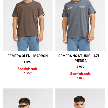
REMERA OLEN - MARRON
REMERA NS STUDIO - AZUL
PIEDRA
890
$
990
$
757
$
842
$