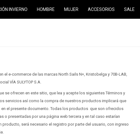
CIÓN INVIERNO
HOMBRE
MUJER
ACCESORIOS
SALE
n el e-commerce de las marcas North Sails N+, Kristobelga y 70B-LAB,
ocial VÍA SULYTOP S.A.
e se ofrecen en este sitio, que lea y acepte los siguientes Términos y
ros servicios así como la compra de nuestros productos implicará que
o en el presente documento. Todas los productos que son ofrecidos
as o presentadas por una página web tercera y en tal caso estarían
 producto, será necesario el registro por parte del usuario, con ingreso
ña.