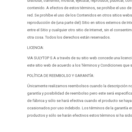
distribuir, transmitir, mostrar, ejecutar, reproducir, publicar, 
contenido. A efectos de estos términos, se prohíbe el uso de
red. Se prohíbe el uso de los Contenidos en otros sitios web
reproducción de (una parte del) Sitio en sitios externos de In
entre el Sitio y cualquier otro sitio de Internet, sin el cons
otra cosa. Todos los derechos están reservados.
LICENCIA:
VIA SULYTOP S.A a través de su sitio web concede una licenci
este sitio web de acuerdo a los Términos y Condiciones que 
POLÍTICA DE REEMBOLSO Y GARANTÍA:
Únicamente realizamos reembolsos cuando la descripción no 
garantía y posibilidad de reembolso pero este será especificad
de fábrica y sólo se hará efectiva cuando el producto se hay
ocasionados por uso indebido. Los términos de la garantía e
productos y sólo se harán efectivos estos términos si ha si