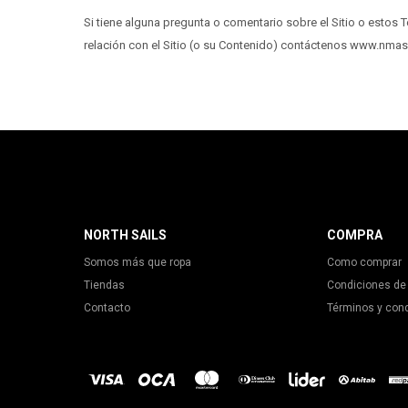
Si tiene alguna pregunta o comentario sobre el Sitio o estos
relación con el Sitio (o su Contenido) contáctenos www.nma
NORTH SAILS
COMPRA
Somos más que ropa
Como comprar
Tiendas
Condiciones de
Contacto
Términos y con