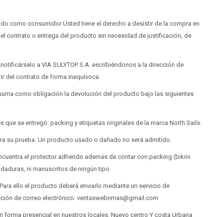
ando como consumidor Usted tiene el derecho a desistir de la compra en
l contrato o entrega del producto sin necesidad de justificación, de
notificárselo a VIA SULYTOP S.A. escribiéndonos a la dirección de
ir del contrato de forma inequívoca.
asuma como obligación la devolución del producto bajo las siguientes
 que se entregó: packing y etiquetas originales de la marca North Sails.
para su prueba. Un producto usado o dañado no será admitido.
encuentra el protector adherido además de contar con packing (bikini
ndaduras, ni manuscritos de ningún tipo.
ara ello el producto deberá enviarlo mediante un servicio de
rección de correo electrónico: ventaswebnmas@gmail.com
n forma presencial en nuestros locales, Nuevo centro Y costa Urbana