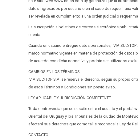
Este sitio web www.nmas.com.uy garantiza que la información
datos ingresados por usuario o en el caso de requerir una va
ser revelada en cumplimiento a una orden judicial o requerimi
La suscripción a boletines de correos electrónicos publicitar
cuenta.
Cuando un usuario entregue datos personales, VIA SULYTOP S.
marco normativo vigente en materia de protección de datos pe
de acuerdo con dicha normativa y podrán ser utilizados exclus
CAMBIOS EN LOS TÉRMINOS:
VIA SULYTOP S.A. se reserva el derecho, según su propio crite
de esos Términos y Condiciones sin previo aviso.
LEY APLICABLE Y JURISDICCIÓN COMPETENTE:
Toda controversia que se suscite entre el usuario y el portal
Oriental del Uruguay y los Tribunales de la ciudad de Montev
afectará sus derechos que como tal le reconoce la Ley de Re
CONTACTO: