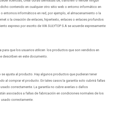
conceder licencias, crear obras derivadas de, transferir o vender ningún
 dicho contenido en cualquier otro sitio web o entorno informático en
s o entornos informáticos en red, por ejemplo, el almacenamiento o la
ternet o la creación de enlaces, hipertexto, enlaces o enlaces profundos
entimiento expreso por escrito de VIA SULYTOP S.A se acuerde expresamente
a para que los usuarios utilicen los productos que son vendidos en
se describen en este documento.
se ajusta al producto. Hay algunos productos que pudieran tener
o al comprar el producto. En tales casos la garantía solo cubrirá fallas
a usado correctamente. La garantía no cubre averías o daños
stán asociados a fallas de fabricación en condiciones normales de los
do usado correctamente.