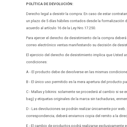
POLÍTICA DE DEVOLUCIÓN:
Derecho legal a desistir la compra: En caso de estar contrat
un plazo de 5 días hábiles contados desde la formalización de
acuerdo al artículo 16 de la Ley Nro.17.250.
Para ejercer el derecho de desistimiento de la compra deberá 
correo electrónico ventas manifestando su decisión de desist
El ejercicio del derecho de desistimiento implica que Usted 
condiciones:
A - El producto debe de devolverse en las mismas condiciones
B - El único uso permitido es la mera apertura del producto 
C - Mallas y bikinis: solamente se procederá al cambio si se 
bag) y etiquetas originales de la marca sin tachaduras, enme
D - Las devoluciones se podrán realizar únicamente por web. P
correspondencia; deberá enviarnos copia del remito a la di
E - El cambio de productos podrá realizarse exclusivamente e