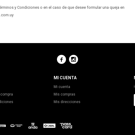
 Términos y Condiciones o en el caso de que desee formular una queja en
s.com.uy


MI CUENTA
Mi cuenta
 compra
Mis compras
diciones
Mis direcciones