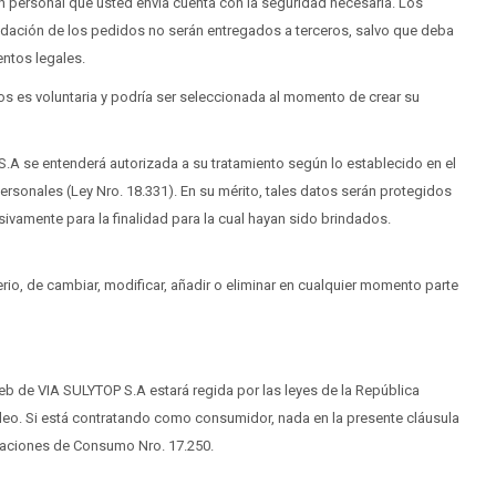
 personal que usted envía cuenta con la seguridad necesaria. Los
lidación de los pedidos no serán entregados a terceros, salvo que deba
entos legales.
ios es voluntaria y podría ser seleccionada al momento de crear su
A se entenderá autorizada a su tratamiento según lo establecido en el
rsonales (Ley Nro. 18.331). En su mérito, tales datos serán protegidos
ivamente para la finalidad para la cual hayan sido brindados.
rio, de cambiar, modificar, añadir o eliminar en cualquier momento parte
 web de VIA SULYTOP S.A estará regida por las leyes de la República
ideo. Si está contratando como consumidor, nada en la presente cláusula
laciones de Consumo Nro. 17.250.