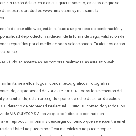
 administración dela cuenta en cualquier momento, en caso de que se
uno de nuestros productos www.nmas.com.uy no asume la
os.
edio de este sitio web, están sujetas a un proceso de confirmación y
 disponibilidad de producto, validación de la forma de pago, validación de
diciones requeridas por el medio de pago seleccionado. En algunos casos
lectrónico.
 es válido solamente en las compras realizadas en este sitio web.
in limitarse a ellos, logos, iconos, texto, gráficos, fotografías,
Contenido, es propiedad de VIA SULYTOP S.A. Todos los elementos del
ral y el contenido, están protegidos por el derecho de autor, derechos
 al derecho de propiedad intelectual. El Sitio, su contenido y todos los
a de VIA SULYTOP S.A, salvo que se indique lo contrario en
a ver, reproducir, imprimir y descargar contenido que se encuentra en el
rciales. Usted no puede modificar materiales y no puede copiar,