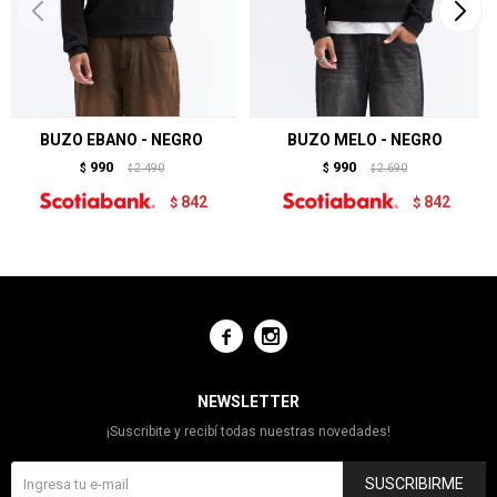
BUZO EBANO - NEGRO
BUZO MELO - NEGRO
990
990
$
2.490
$
2.690
$
$
842
842
$
$


NEWSLETTER
¡Suscribite y recibí todas nuestras novedades!
SUSCRIBIRME