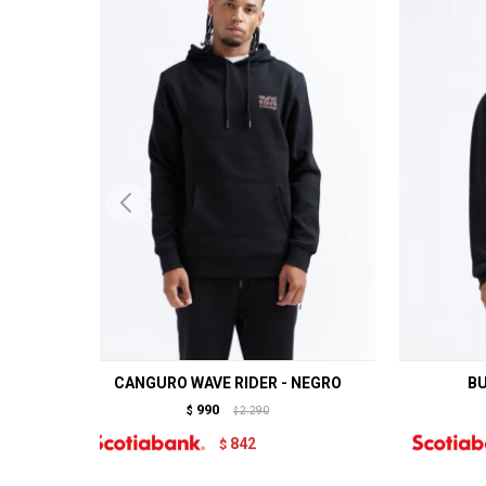
CANGURO WAVE RIDER - NEGRO
BU
990
$
2.290
$
842
$