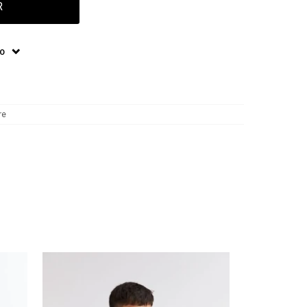
R
ÍO
re