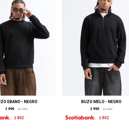
ZO EBANO - NEGRO
BUZO MELO - NEGRO
990
990
$
2.490
$
2.690
$
$
842
842
$
$