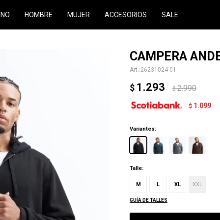
RNO
HOMBRE
MUJER
ACCESORIOS
SALE
CAMPERA ANDE
26231024-01
1.293
$
2.990
$
1.099
$
Variantes:
Talle:
M
L
XL
XXL
GUÍA DE TALLES