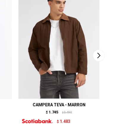
CAMPERA TEVA - MARRON
CAMPERA
1.745
$
3.490
$
1.483
$