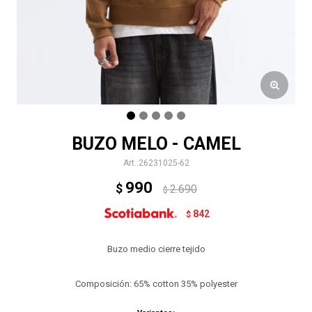
BUZO MELO - CAMEL
26231025-62
990
$
2.690
$
842
$
Buzo medio cierre tejido
Composición: 65% cotton 35% polyester