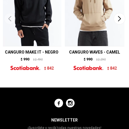
CANGURO MAKE IT - NEGRO
CANGURO WAVES - CAMEL
990
990
$
2.490
$
2.290
$
$
842
842
$
$


NEWSLETTER
¡Suscribite y recibí todas nuestras novedades!