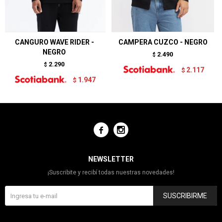
CANGURO WAVE RIDER -
CAMPERA CUZCO - NEGRO
NEGRO
2.490
$
2.290
$
2.117
$
1.947
$


NEWSLETTER
¡Suscribite y recibí todas nuestras novedades!
SUSCRIBIRME