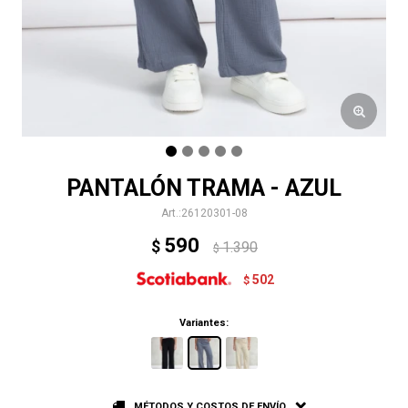
PANTALÓN TRAMA - AZUL
26120301-08
590
$
1.390
$
502
$
Variantes:
MÉTODOS Y COSTOS DE ENVÍO