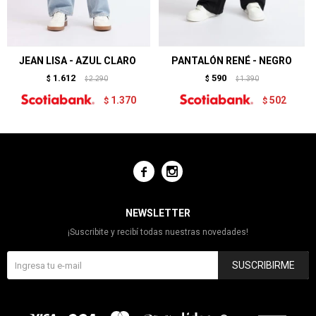
JEAN LISA - AZUL CLARO
PANTALÓN RENÉ - NEGRO
1.612
590
$
2.290
$
1.390
$
$
1.370
502
$
$


NEWSLETTER
¡Suscribite y recibí todas nuestras novedades!
SUSCRIBIRME