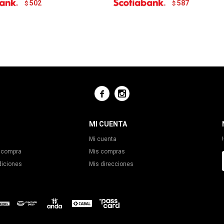
502
587
$
$


MI CUENTA
Mi cuenta
 compra
Mis compras
diciones
Mis direcciones