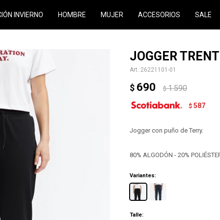
CIÓN INVIERNO
HOMBRE
MUJER
ACCESORIOS
SALE
JOGGER TRENT
26221101-01
690
$
1.590
$
587
$
Jogger con puño de Terry.
80% ALGODÓN - 20% POLIÉSTE
Variantes:
Talle: