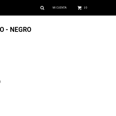
0
$
O - NEGRO
R