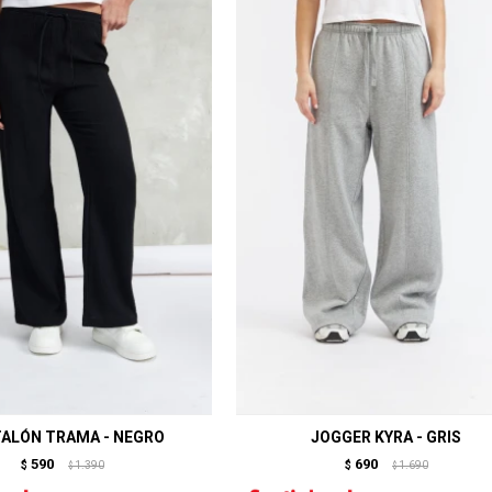
ALÓN TRAMA - NEGRO
JOGGER KYRA - GRIS
590
690
$
1.390
$
1.690
$
$