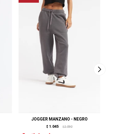
JOGGER MANZANO - NEGRO
JEAN Ó
1.045
$
2.090
$