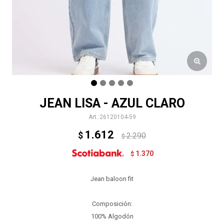
JEAN LISA - AZUL CLARO
26120104-59
1.612
$
2.290
$
1.370
$
Jean baloon fit
Composición:
100% Algodón