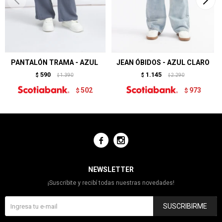
PANTALÓN TRAMA - AZUL
JEAN ÓBIDOS - AZUL CLARO
590
1.145
$
1.390
$
2.290
$
$
502
973
$
$


NEWSLETTER
¡Suscribite y recibí todas nuestras novedades!
SUSCRIBIRME