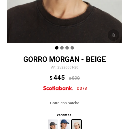
GORRO MORGAN - BEIGE
25220001-20
445
$
890
$
378
$
Gorro con parche
Variantes: