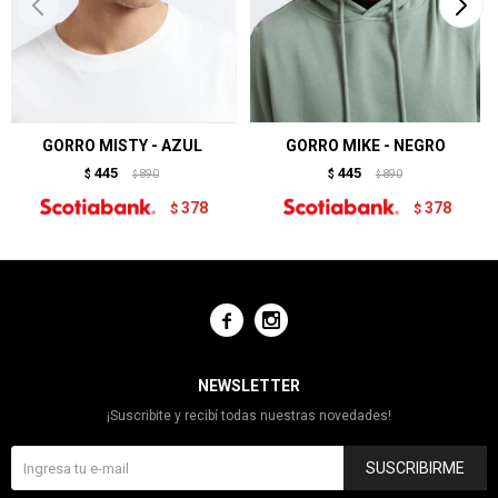
GORRO MISTY - AZUL
GORRO MIKE - NEGRO
445
445
$
890
$
890
$
$
378
378
$
$


NEWSLETTER
¡Suscribite y recibí todas nuestras novedades!
SUSCRIBIRME