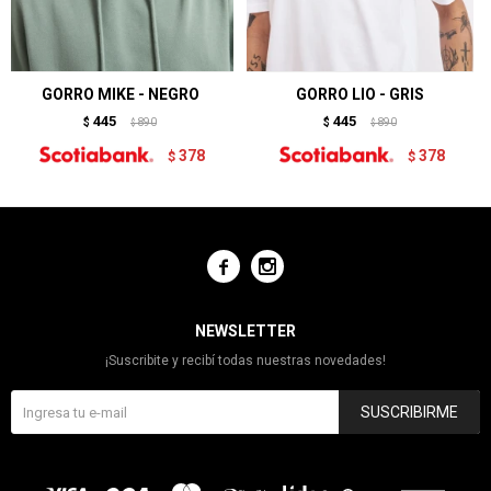
GORRO MIKE - NEGRO
GORRO LIO - GRIS
445
445
$
890
$
890
$
$
378
378
$
$


NEWSLETTER
¡Suscribite y recibí todas nuestras novedades!
SUSCRIBIRME