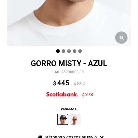
GORRO MISTY - AZUL
25230003-08
445
$
890
$
378
$
Variantes:
MÉTODOS Y COSTOS DE ENVÍO