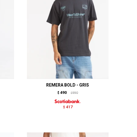
REMERA BOLD - GRIS
490
$
990
$
417
$