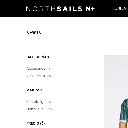
LIQUIDA
NEW IN
CATEGORÍAS
Accesorios
(2)
Vestimenta
(187)
MARCAS
Kristobelga
(34)
NorthSails
(155)
PRECIO
($)