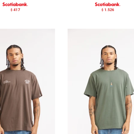
417
1.526
$
$