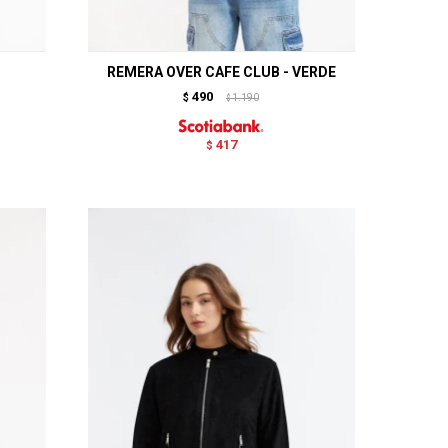
REMERA OVER CAFE CLUB - VERDE
490
$
1.190
$
417
$