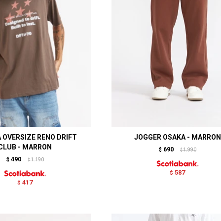
 OVERSIZE RENO DRIFT
JOGGER OSAKA - MARRON
CLUB - MARRON
690
$
1.990
$
490
$
1.190
$
587
$
417
$