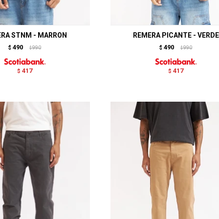
RA STNM - MARRON
REMERA PICANTE - VERDE
490
490
$
990
$
990
$
$
417
417
$
$