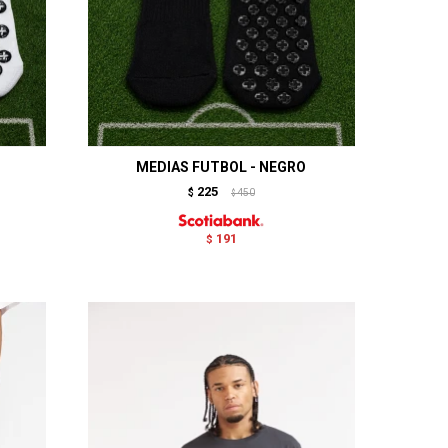
O
MEDIAS FUTBOL - NEGRO
225
$
450
$
191
$