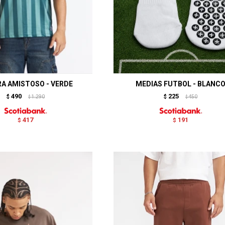
A AMISTOSO - VERDE
MEDIAS FUTBOL - BLANC
490
225
$
1.290
$
450
$
$
417
191
$
$