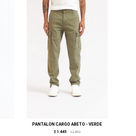
PANTALON CARGO ABETO - VERDE
1.445
$
2.890
$