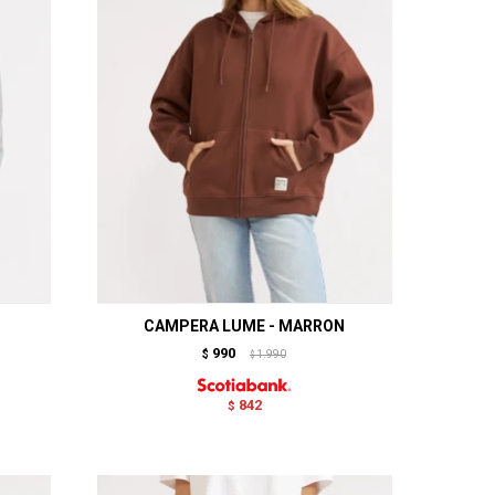
CAMPERA LUME - MARRON
990
$
1.990
$
842
$