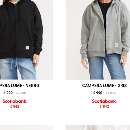
ERA LUME - NEGRO
CAMPERA LUME - GRIS
990
990
$
1.990
$
1.990
$
$
842
842
$
$