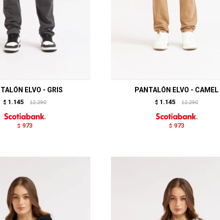
TALÓN ELVO - GRIS
PANTALÓN ELVO - CAMEL
1.145
1.145
$
2.290
$
2.290
$
$
973
973
$
$