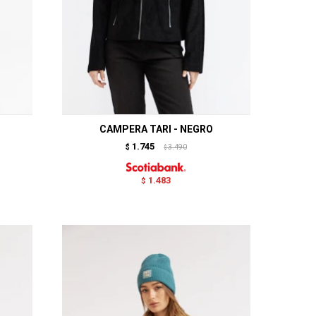
CAMPERA TARI - NEGRO
1.745
$
3.490
$
1.483
$