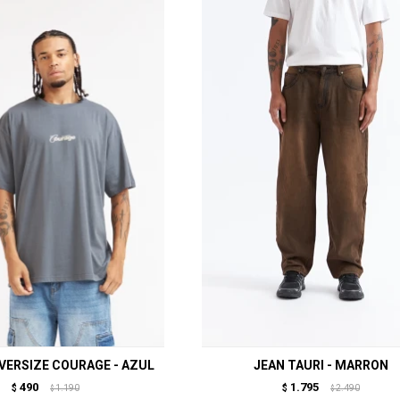
VERSIZE COURAGE - AZUL
JEAN TAURI - MARRON
490
1.795
$
1.190
$
2.490
$
$