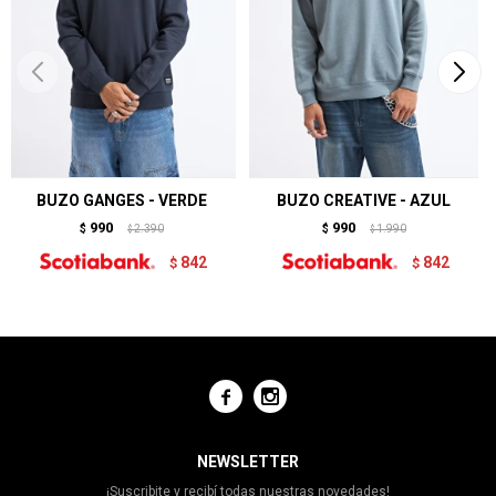
BUZO GANGES - VERDE
BUZO CREATIVE - AZUL
990
990
$
2.390
$
1.990
$
$
842
842
$
$


NEWSLETTER
¡Suscribite y recibí todas nuestras novedades!