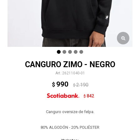
CANGURO ZIMO - NEGRO
26211040-01
990
$
2.190
$
842
$
Canguro oversize de felpa.
80% ALGODÓN - 20% POLIÉSTER