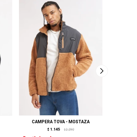
CAMPERA TOVA - MOSTAZA
CAMP
1.145
$
2.290
$