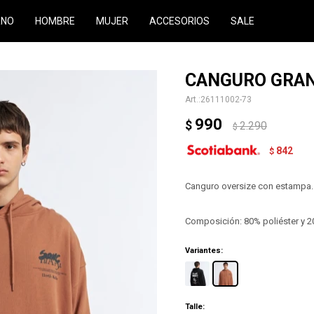
RNO
HOMBRE
MUJER
ACCESORIOS
SALE
CANGURO GRAN
26111002-73
990
$
2.290
$
842
$
Canguro oversize con estampa.
Composición: 80% poliéster y 
Variantes:
Talle: