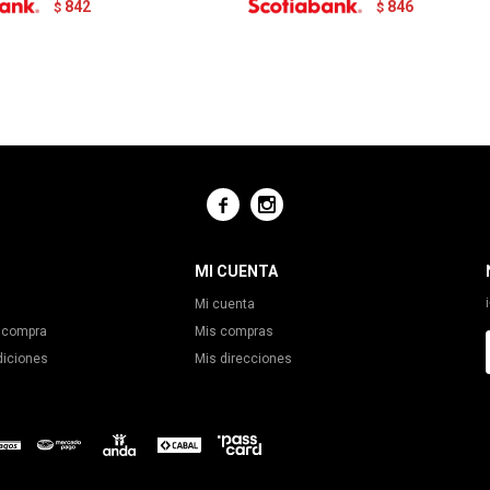
842
846
$
$


MI CUENTA
Mi cuenta
 compra
Mis compras
diciones
Mis direcciones