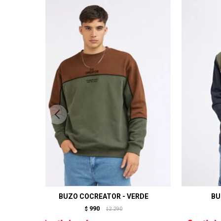
BUZO COCREATOR - VERDE
BU
990
$
2.290
$