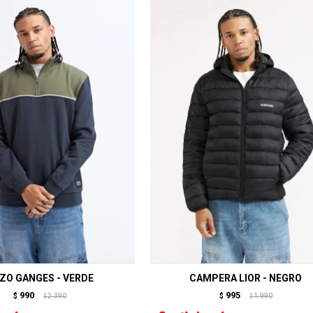
ZO GANGES - VERDE
CAMPERA LIOR - NEGRO
990
995
$
2.390
$
1.990
$
$