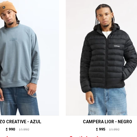
ZO CREATIVE - AZUL
CAMPERA LIOR - NEGRO
990
995
$
1.990
$
1.990
$
$