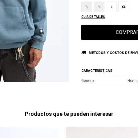
S
M
L
XL
GUÍA DE TALLES
COMPRA
MÉTODOS Y COSTOS DE ENV
CARACTERÍSTICAS
Género
Homb
Productos que te pueden interesar