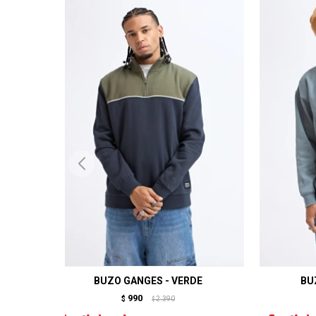
BUZO GANGES - VERDE
BU
990
$
2.390
$