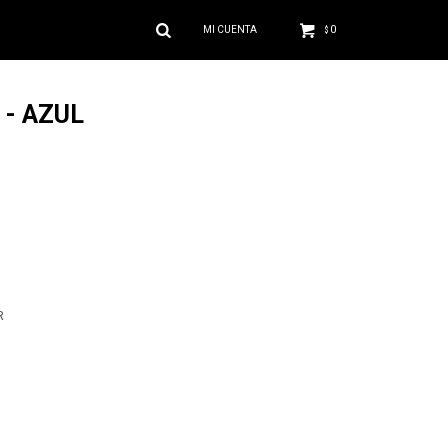
0
$
- AZUL
R