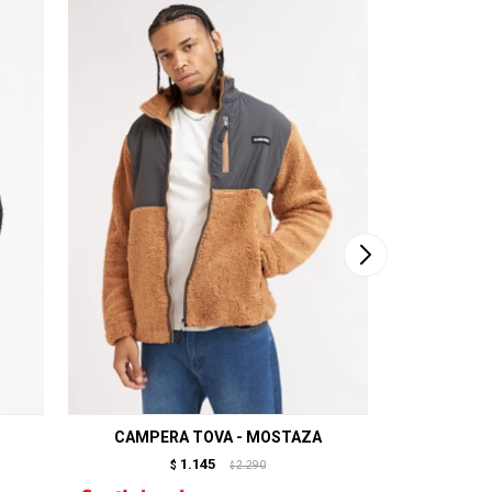
CAMPERA TOVA - MOSTAZA
CAMP
1.145
$
2.290
$