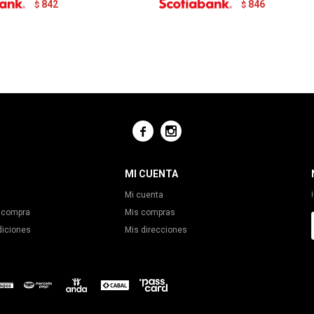
842
846
$
$


MI CUENTA
Mi cuenta
 compra
Mis compras
diciones
Mis direcciones