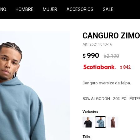
RNO
HOMBRE
MUJER
ACCESORIOS
SALE
CANGURO ZIMO 
26211040-16
990
$
2.190
$
842
$
Canguro oversize de felpa.
80% ALGODÓN - 20% POLIÉSTE
Variantes:
Talle: