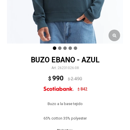
BUZO EBANO - AZUL
26231026-08
990
$
2.490
$
842
$
Buzo a la base tejido
65% cotton 35% polyester