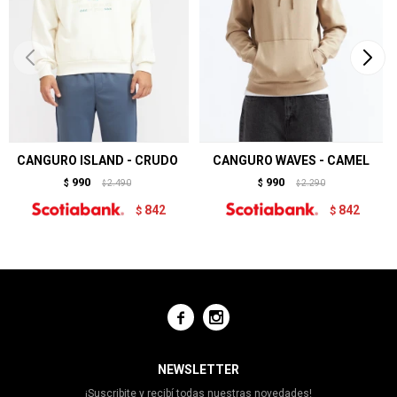
CANGURO ISLAND - CRUDO
CANGURO WAVES - CAMEL
990
990
$
2.490
$
2.290
$
$
842
842
$
$


NEWSLETTER
¡Suscribite y recibí todas nuestras novedades!