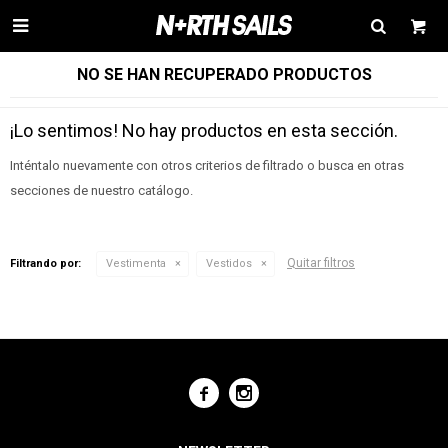

NO SE HAN RECUPERADO PRODUCTOS
¡Lo sentimos! No hay productos en esta sección.
Inténtalo nuevamente con otros criterios de filtrado o busca en otras
secciones de nuestro catálogo.
Quitar filtros
Filtrando por:
Vestimenta
Vestidos

