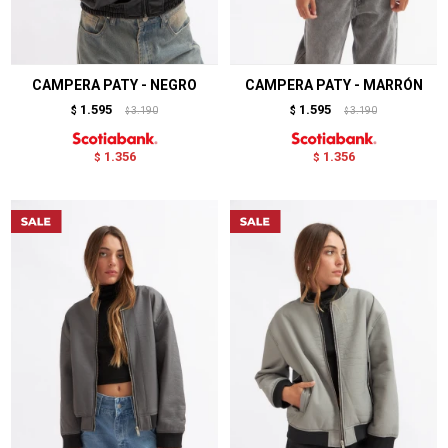
CAMPERA PATY - NEGRO
CAMPERA PATY - MARRÓN
1.595
1.595
$
3.190
$
3.190
$
$
1.356
1.356
$
$