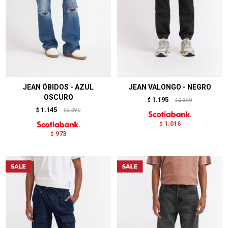
JEAN ÓBIDOS - AZUL
JEAN VALONGO - NEGRO
OSCURO
1.195
$
2.390
$
1.145
$
2.290
$
1.016
$
973
$