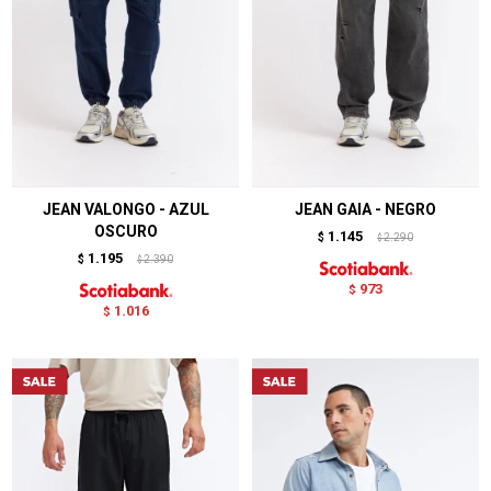
JEAN VALONGO - AZUL
JEAN GAIA - NEGRO
OSCURO
1.145
$
2.290
$
1.195
$
2.390
$
973
$
1.016
$