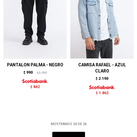
PANTALON PALMA - NEGRO
CAMISA RAFAEL - AZUL
CLARO
990
$
2.190
$
2.190
$
842
$
1.862
$
MOSTRANDO
24
DE
26