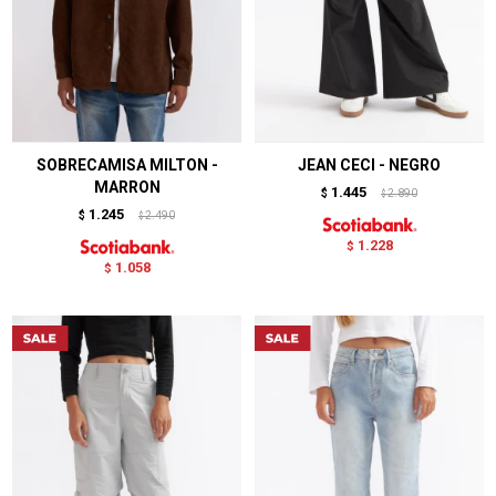
SOBRECAMISA MILTON -
JEAN CECI - NEGRO
MARRON
1.445
$
2.890
$
1.245
$
2.490
$
1.228
$
1.058
$