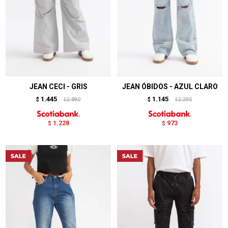
JEAN CECI - GRIS
JEAN ÓBIDOS - AZUL CLARO
1.445
1.145
$
2.890
$
2.290
$
$
1.228
973
$
$