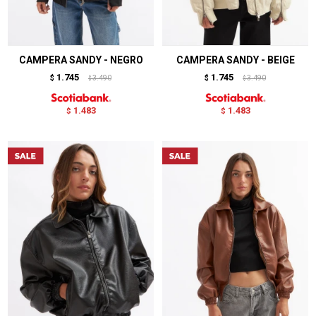
CAMPERA SANDY - NEGRO
CAMPERA SANDY - BEIGE
1.745
1.745
$
3.490
$
3.490
$
$
1.483
1.483
$
$