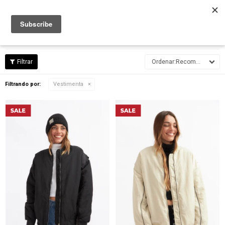

ROPA EN REBAJA
Recomendados
Filtrando por:
Vestimenta