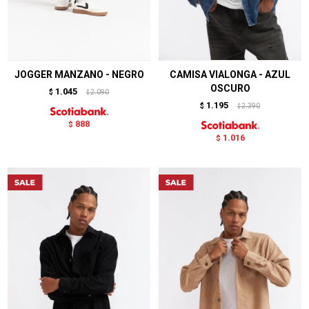
JOGGER MANZANO - NEGRO
CAMISA VIALONGA - AZUL
OSCURO
1.045
$
2.090
$
1.195
$
2.390
$
888
$
1.016
$