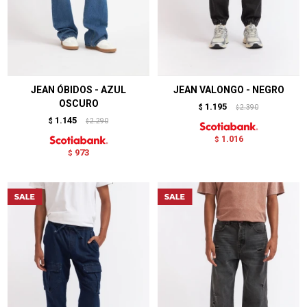
JEAN ÓBIDOS - AZUL
JEAN VALONGO - NEGRO
OSCURO
1.195
$
2.390
$
1.145
$
2.290
$
1.016
$
973
$