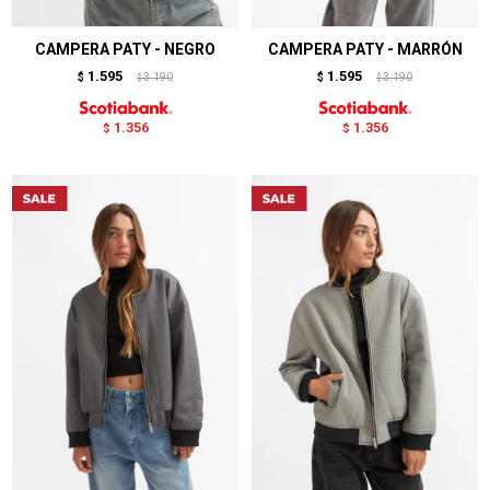
CAMPERA PATY - NEGRO
CAMPERA PATY - MARRÓN
1.595
1.595
$
3.190
$
3.190
$
$
1.356
1.356
$
$