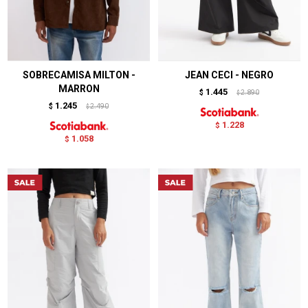
SOBRECAMISA MILTON -
JEAN CECI - NEGRO
MARRON
1.445
$
2.890
$
1.245
$
2.490
$
1.228
$
1.058
$