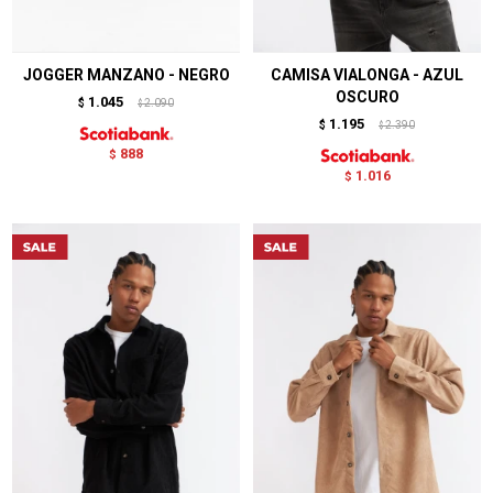
JOGGER MANZANO - NEGRO
CAMISA VIALONGA - AZUL
OSCURO
1.045
$
2.090
$
1.195
$
2.390
$
888
$
1.016
$