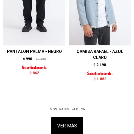
PANTALON PALMA - NEGRO
CAMISA RAFAEL - AZUL
CLARO
990
$
2.190
$
2.190
$
842
$
1.862
$
MOSTRANDO
24
DE
26
VER MÁS