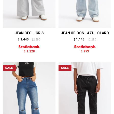
JEAN CECI - GRIS
JEAN ÓBIDOS - AZUL CLARO
1.445
1.145
$
2.890
$
2.290
$
$
1.228
973
$
$