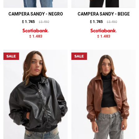
CAMPERA SANDY - NEGRO
CAMPERA SANDY - BEIGE
1.745
1.745
$
3.490
$
3.490
$
$
1.483
1.483
$
$