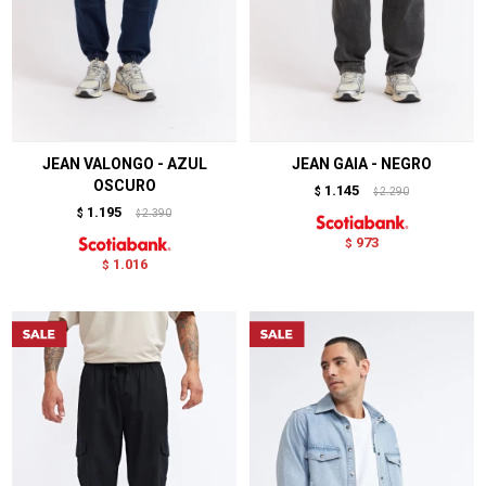
JEAN VALONGO - AZUL
JEAN GAIA - NEGRO
OSCURO
1.145
$
2.290
$
1.195
$
2.390
$
973
$
1.016
$