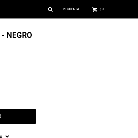
0
$
 - NEGRO
R
ÍO