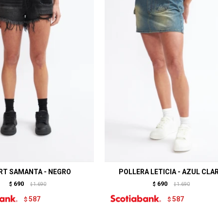
RT SAMANTA - NEGRO
POLLERA LETICIA - AZUL CLA
690
690
$
1.690
$
1.690
$
$
587
587
$
$