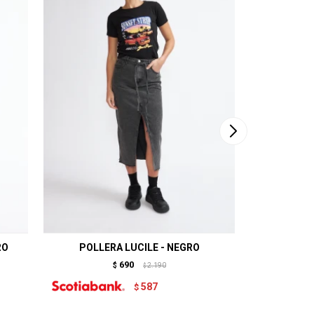
RO
POLLERA LUCILE - NEGRO
BERMU
690
$
2.190
$
587
$