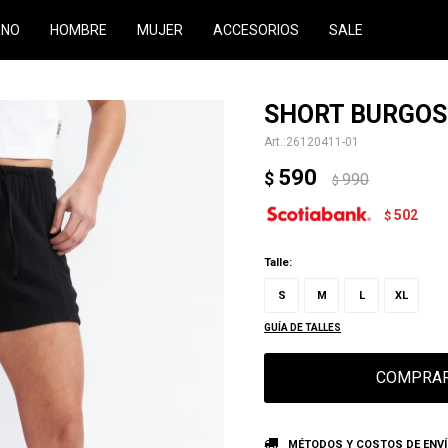
RNO
HOMBRE
MUJER
ACCESORIOS
SALE
SHORT BURGOS
26120411-01
590
$
990
$
502
$
Talle:
S
M
L
XL
GUÍA DE TALLES
COMPRA
MÉTODOS Y COSTOS DE ENV