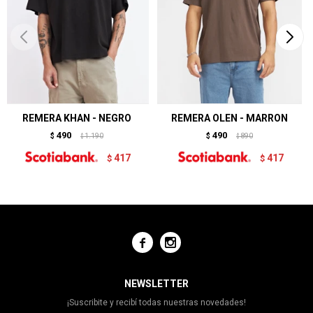
REMERA KHAN - NEGRO
REMERA OLEN - MARRON
490
490
$
1.190
$
890
$
$
417
417
$
$


NEWSLETTER
¡Suscribite y recibí todas nuestras novedades!