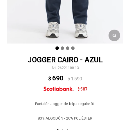
JOGGER CAIRO - AZUL
26221100-13
690
$
1.590
$
587
$
Pantalón Jogger de felpa regular fit.
80% ALGODÓN - 20% POLIÉSTER