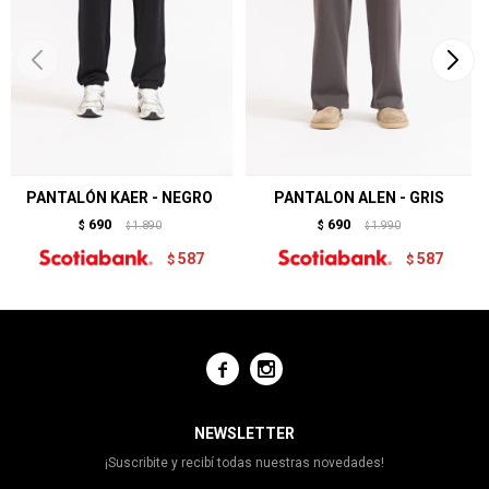
PANTALÓN KAER - NEGRO
PANTALON ALEN - GRIS
690
690
$
1.890
$
1.990
$
$
587
587
$
$


NEWSLETTER
¡Suscribite y recibí todas nuestras novedades!