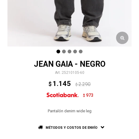
JEAN GAIA - NEGRO
25210105-60
1.145
$
2.290
$
973
$
Pantalón denim wide leg
MÉTODOS Y COSTOS DE ENVÍO