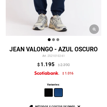
JEAN VALONGO - AZUL OSCURO
25210102-61
1.195
$
2.390
$
1.016
$
Variantes:
MÉTODOS Y COSTOS DE ENVÍO