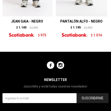
JEAN GAIA - NEGRO
PANTALÓN ALFO - NEGRO
1.145
1.195
$
2.290
$
2.390
$
$
973
1.016
$
$


NEWSLETTER
¡Suscribite y recibí todas nuestras novedades!
SUSCRIBIRME