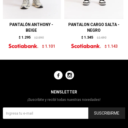
PANTALÓN ANTHONY -
PANTALON CARGO SALTA -
BEIGE
NEGRO
1.295
1.345
$
2.590
$
2.690
$
$
1.101
1.143
$
$


NEWSLETTER
¡Suscribite y recibí todas nuestras novedades!
SUSCRIBIRME