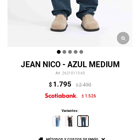
JEAN NICO - AZUL MEDIUM
26210113-65
1.795
$
2.490
$
1.526
$
Variantes:
MÉTODOS Y COSTOS DE ENVÍO