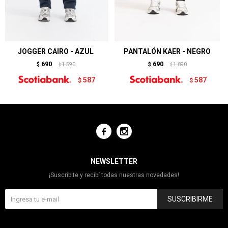
JOGGER CAIRO - AZUL
PANTALÓN KAER - NEGRO
690
690
$
1.590
$
1.890
$
$
587
587
$
$


NEWSLETTER
¡Suscribite y recibí todas nuestras novedades!
SUSCRIBIRME