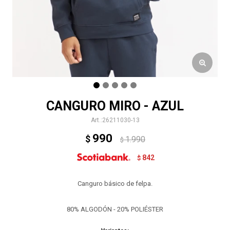
CANGURO MIRO - AZUL
26211030-13
990
$
1.990
$
842
$
Canguro básico de felpa.
80% ALGODÓN - 20% POLIÉSTER