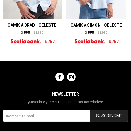
CAMISA BRAD - CELESTE
CAMISA SIMON - CELESTE
890
890
$
1.990
$
1.990
$
$
757
757
$
$


NEWSLETTER
¡Suscribite y recibí todas nuestras novedades!
SUSCRIBIRME