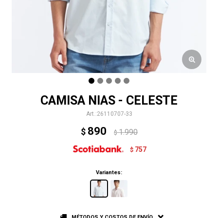
CAMISA NIAS - CELESTE
26110707-33
890
$
1.990
$
757
$
Variantes:
MÉTODOS Y COSTOS DE ENVÍO