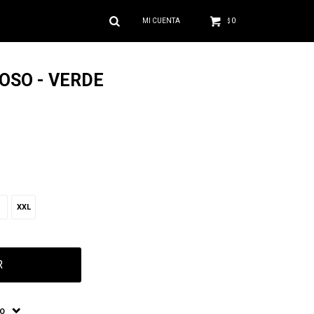
0
$
OSO - VERDE
XXL
R
ÍO