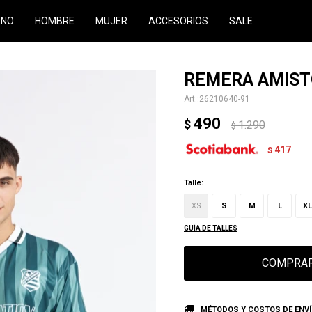
RNO
HOMBRE
MUJER
ACCESORIOS
SALE
REMERA AMIST
26210640-91
490
$
1.290
$
417
$
Talle:
XS
S
M
L
XL
GUÍA DE TALLES
COMPRA
MÉTODOS Y COSTOS DE ENV