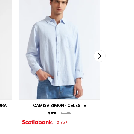
DRA
CAMISA SIMON - CELESTE
CAM
890
$
1.990
$
757
$