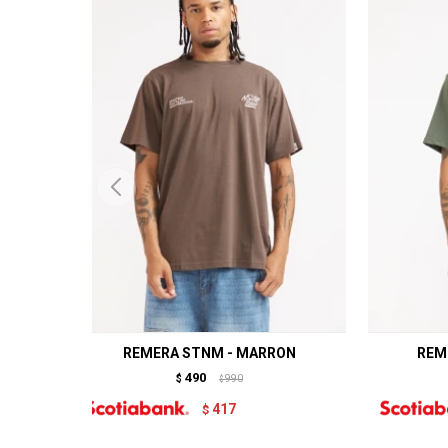
REMERA STNM - MARRON
REM
490
$
990
$
417
$