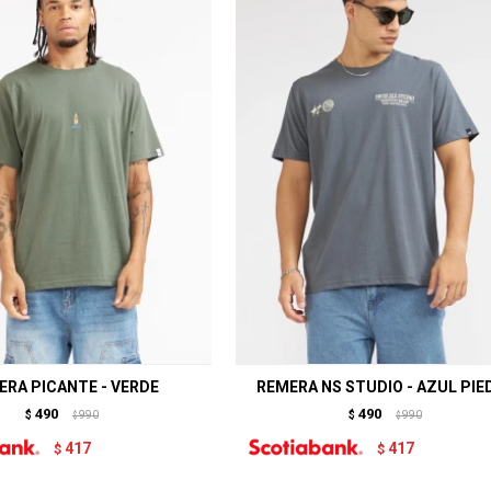
ERA PICANTE - VERDE
REMERA NS STUDIO - AZUL PIE
490
490
$
990
$
990
$
$
417
417
$
$