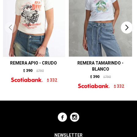
REMERA APIO - CRUDO
REMERA TAMARINDO -
BLANCO
390
$
790
$
390
$
790
$
332
$
332
$


NEWSLETTER