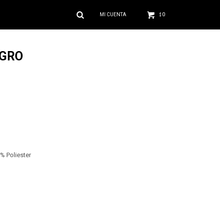
0
$
EGRO
% Poliester