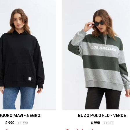
GURO MAVI - NEGRO
BUZO POLO FLO - VERDE
990
990
$
1.890
$
1.990
$
$