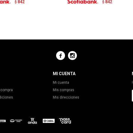
842
842
$
$


MI CUENTA
Mi cuenta
 compra
Mis compras
diciones
Mis direcciones