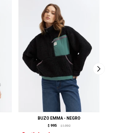
BUZO EMMA - NEGRO
CAMP
995
$
1.990
$