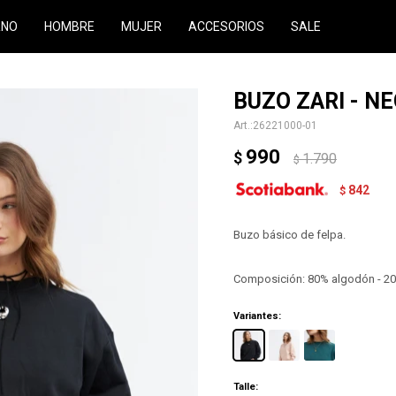
RNO
HOMBRE
MUJER
ACCESORIOS
SALE
BUZO ZARI - N
26221000-01
990
$
1.790
$
842
$
Buzo básico de felpa.
Composición: 80% algodón - 20
Variantes:
Talle: