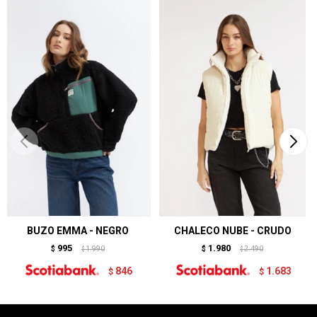
BUZO EMMA - NEGRO
CHALECO NUBE - CRUDO
995
1.980
$
1.990
$
2.490
$
$
846
1.683
$
$