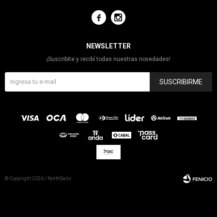


NEWSLETTER
¡Suscribite y recibí todas nuestras novedades!
SUSCRIBIRME
© Copyright 2026 / NorthSails