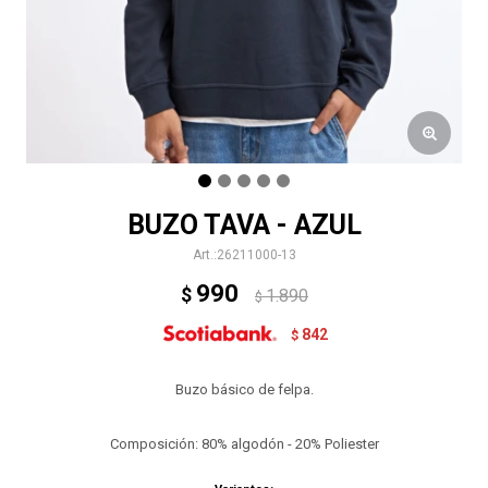
BUZO TAVA - AZUL
26211000-13
990
$
1.890
$
842
$
Buzo básico de felpa.
Composición: 80% algodón - 20% Poliester