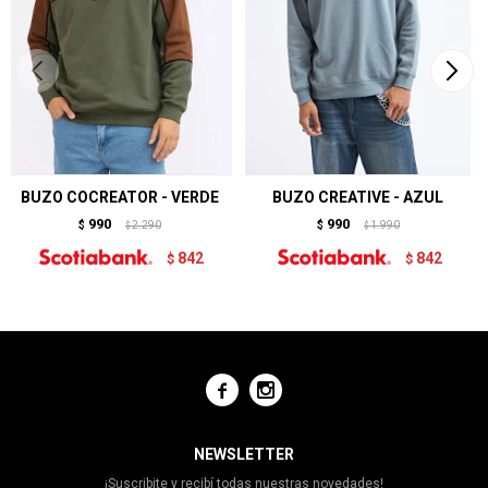
BUZO COCREATOR - VERDE
BUZO CREATIVE - AZUL
990
990
$
2.290
$
1.990
$
$
842
842
$
$


NEWSLETTER
¡Suscribite y recibí todas nuestras novedades!