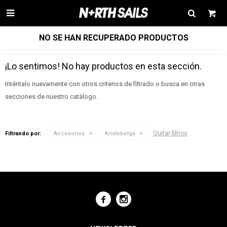

NO SE HAN RECUPERADO PRODUCTOS
¡Lo sentimos! No hay productos en esta sección.
Inténtalo nuevamente con otros criterios de filtrado o busca en otras
secciones de nuestro catálogo.
Quitar filtros
Filtrando por:
Accesorios
Kristobelga

