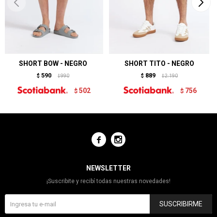
SHORT BOW - NEGRO
SHORT TITO - NEGRO
590
889
$
990
$
2.190
$
$
502
756
$
$


NEWSLETTER
¡Suscribite y recibí todas nuestras novedades!
SUSCRIBIRME