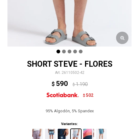
SHORT STEVE - FLORES
26110502-42
590
$
1.190
$
502
$
95% Algodón, 5% Spandex
Variantes: