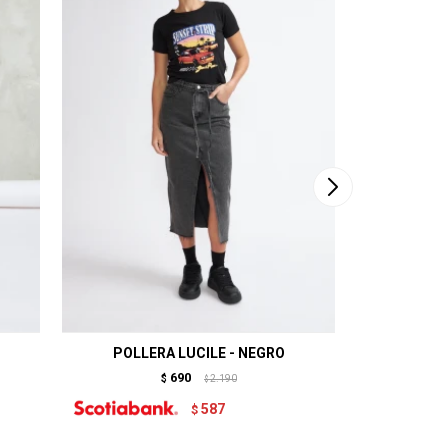
POLLERA LUCILE - NEGRO
POLLERA 
690
$
2.190
$
587
$