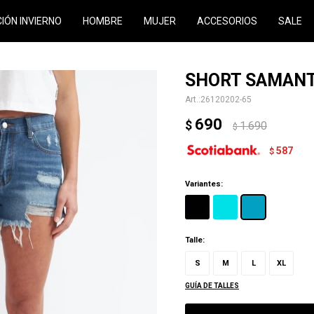
CIÓN INVIERNO
HOMBRE
MUJER
ACCESORIOS
SALE
SHORT SAMANT
26120202-65
690
$
1.690
$
587
$
Variantes:
Talle:
S
M
L
XL
GUÍA DE TALLES