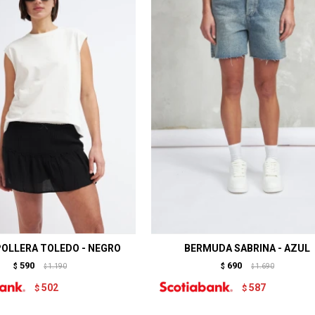
OLLERA TOLEDO - NEGRO
BERMUDA SABRINA - AZUL
590
690
$
1.190
$
1.690
$
$
502
587
$
$