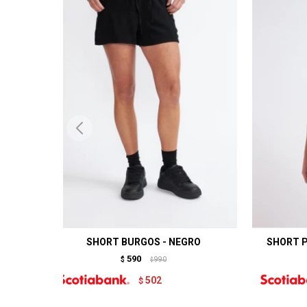
SHORT BURGOS - NEGRO
SHORT P
590
$
990
$
502
$