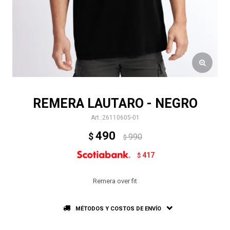
REMERA LAUTARO - NEGRO
26110605-01
490
$
990
$
417
$
Remera over fit
MÉTODOS Y COSTOS DE ENVÍO