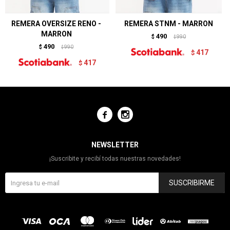
REMERA OVERSIZE RENO -
REMERA STNM - MARRON
MARRON
490
$
990
$
490
$
990
$
417
$
417
$


NEWSLETTER
¡Suscribite y recibí todas nuestras novedades!
SUSCRIBIRME