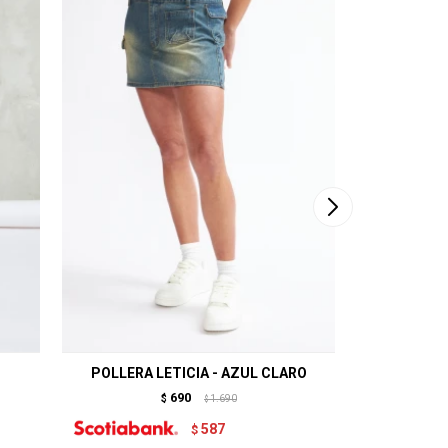
POLLERA LETICIA - AZUL CLARO
SHORT
690
$
1.690
$
587
$