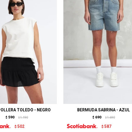
OLLERA TOLEDO - NEGRO
BERMUDA SABRINA - AZUL
590
690
$
1.190
$
1.690
$
$
502
587
$
$