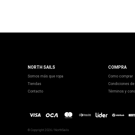
NORTH SAILS
COMPRA
Somos más que ropa
Como comprar
Tiendas
Condiciones de
Contacto
Términos y con
© Copyright 2026 / NorthSails