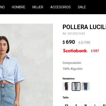
RNO
HOMBRE
MUJER
ACCESORIOS
SALE
POLLERA LUCIL
26120210-59
690
$
2.190
$
587
$
Composición:
100% Algodón
Variantes:
Talle:
XS
S
M
L
XL