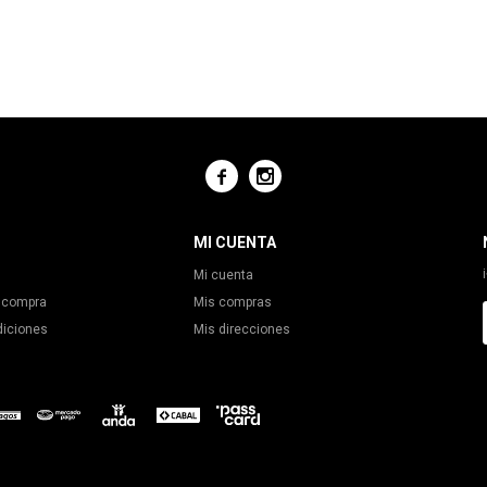


MI CUENTA
Mi cuenta
 compra
Mis compras
diciones
Mis direcciones