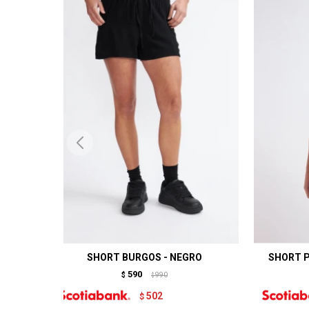
SHORT BURGOS - NEGRO
SHORT P
590
$
990
$
502
$