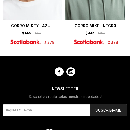
GORRO MISTY - AZUL
GORRO MIKE - NEGRO
445
445
$
890
$
890
$
$
378
378
$
$


NEWSLETTER
¡Suscribite y recibí todas nuestras novedades!
SUSCRIBIRME