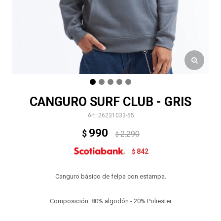
CANGURO SURF CLUB - GRIS
26231033-55
990
$
2.290
$
842
$
Canguro básico de felpa con estampa.
Composición: 80% algodón - 20% Poliester