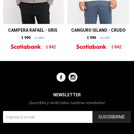
CAMPERA RAFAEL - GRIS
CANGURO ISLAND - CRUDO
990
990
$
2.890
$
2.490
$
$
842
842
$
$


NEWSLETTER
¡Suscribite y recibí todas nuestras novedades!
SUSCRIBIRME