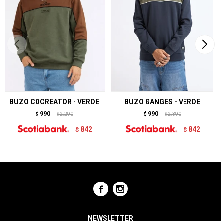
BUZO COCREATOR - VERDE
BUZO GANGES - VERDE
990
990
$
2.290
$
2.390
$
$
842
842
$
$


NEWSLETTER