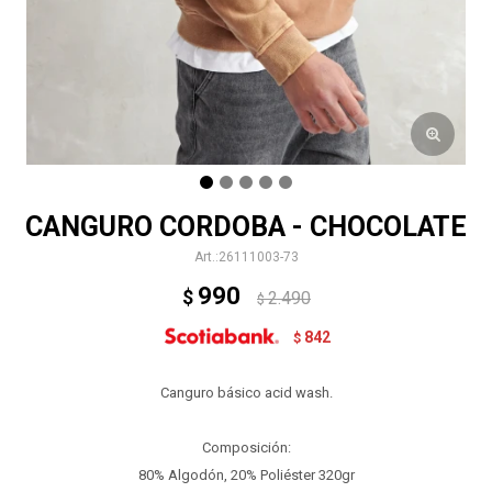
CANGURO CORDOBA - CHOCOLATE
26111003-73
990
$
2.490
$
842
$
Canguro básico acid wash.
Composición:
80% Algodón, 20% Poliéster 320gr