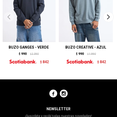
BUZO GANGES - VERDE
BUZO CREATIVE - AZUL
990
990
$
2.390
$
1.990
$
$
842
842
$
$


NEWSLETTER
¡Suscribite y recibí todas nuestras novedades!