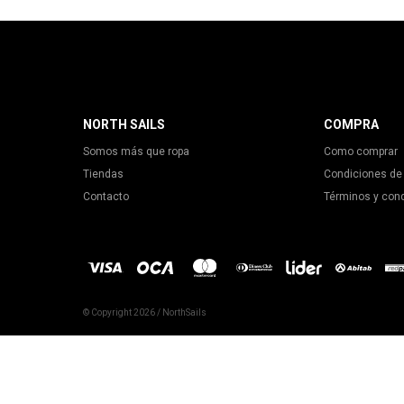
NORTH SAILS
COMPRA
Somos más que ropa
Como comprar
Tiendas
Condiciones de
Contacto
Términos y con
© Copyright 2026 / NorthSails