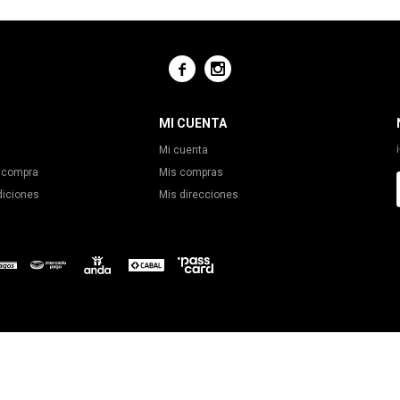


MI CUENTA
Mi cuenta
 compra
Mis compras
diciones
Mis direcciones