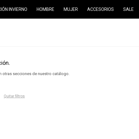
CIÓN INVIERNO
HOMBRE
MUJER
ACCESORIOS
SALE
ión.
en otras secciones de nuestro catálogo.
Quitar filtros