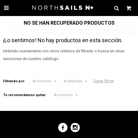

NO SE HAN RECUPERADO PRODUCTOS
¡Lo sentimos! No hay productos en esta sección.
Inténtalo nuevamente con otros criterios de filtrado o busca en otras
secciones de nuestro catálogo.
Quitar filtros
Filtrando por:
Accesorios
Kristobelga
Te recomendamos quitar:
Accesorios

