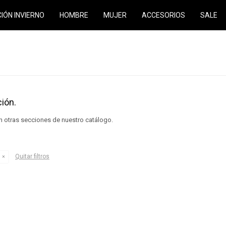
CIÓN INVIERNO
HOMBRE
MUJER
ACCESORIOS
SALE
ión.
en otras secciones de nuestro catálogo.
Quitar filtros