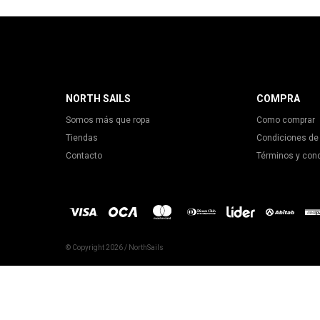
NORTH SAILS
COMPRA
Somos más que ropa
Como comprar
Tiendas
Condiciones de
Contacto
Términos y con
© Copyright 2026 / NorthSails