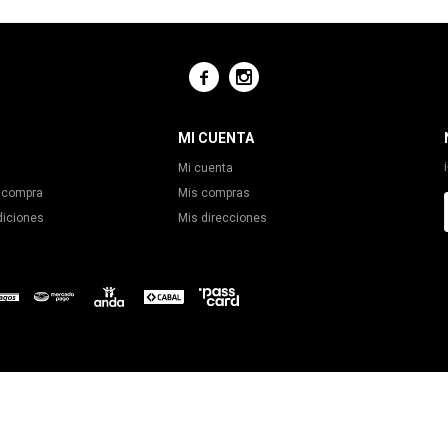


MI CUENTA
Mi cuenta
 compra
Mis compras
diciones
Mis direcciones