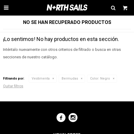

NO SE HAN RECUPERADO PRODUCTOS
¡Lo sentimos! No hay productos en esta sección.
Inténtalo nuevamente con otros criterios de filtrado o busca en otras
secciones de nuestro catálogo.
Filtrando por:
Vestimenta
Bermudas
Color:
Negro
Quitar filtros

