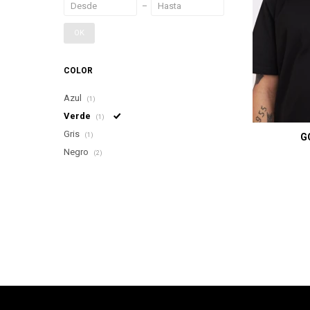
OK
COLOR
Azul
(1)
Verde
(1)
Gris
G
(1)
Negro
(2)