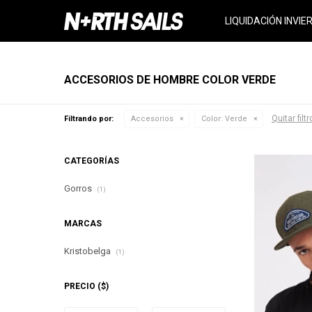
LIQUIDACIÓN INVIE
ACCESORIOS DE HOMBRE COLOR VERDE
Quitar filt
Filtrando por:
Accesorios
Color:
Verde
CATEGORÍAS
Gorros
(1)
MARCAS
Kristobelga
(1)
PRECIO
($)